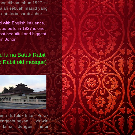
ang dibina tahun 1927 ini
salah sebuah masjid yang
k dan terbesar di Johor
 with English influence,
ue build in 1927 is one
ost beautiful and biggest
in Johor.
d lama Batak Rabit
k Rabit old mosque)
ama di Teluk Intan, Perak
nggabungkan ciri-ciri
 lama dengan Timur