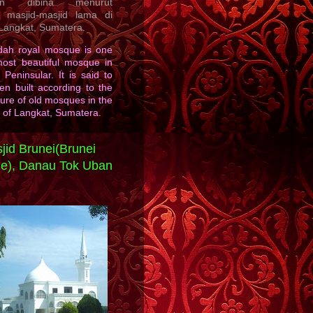
kan dibina menurut
a masjid-masjid lama di
 Langkat, Sumatera.
dah royal mosque is one
most beautiful mosque in
 Peninsular. It is said to
n built according to the
ture of old mosques in the
 of Langkat, Sumatera.
jid Brunei(Brunei
e), Danau Tok Uban