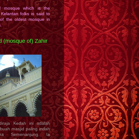
d mosque which is the
 Kelantan folks is said to
of the oldest mosque in
.
d (mosque of) Zahir
diraja Kedah ini adalah
buah masjid paling indah
ra Semenanjung. Ia