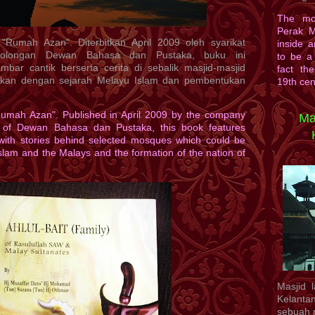
The mo
Perak M
"Rumah Azan". Diterbitkan April 2009 oleh syarikat
inside 
tolongan Dewan Bahasa dan Pustaka, buku ini
to be a 
ar cantik berserta cerita di sebalik masjid-masjid
fact th
aitkan dengan sejarah Melayu Islam dan pembentukan
19th cen
"Rumah Azan". Published in April 2009 by the company
Ma
 of Dewan Bahasa dan Pustaka, this book features
g with stories behind selected mosques which could be
 Islam and the Malays and the formation of the nation of
Masjid 
Kelanta
sebuah m