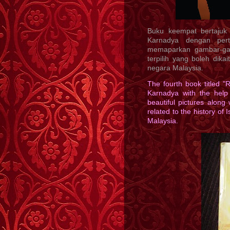
Buku keempat bertajuk 
Karnadya dengan per
memaparkan gambar-gamb
terpilih yang boleh dik
negara Malaysia.
The fourth book titled 
Karnadya with the help
beautiful pictures alon
related to the history of
Malaysia.