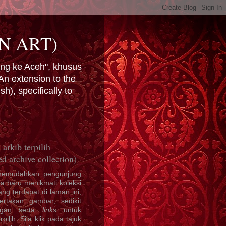
N ART)
ng ke Aceh", khusus
n extension to the
), specifically to
 arkib terpilih
ed archive collection)
memudahkan pengunjung
a baru menikmati koleksi
yang terdapat di laman ini,
sertakan gambar, sedikit
ngan serta
links
untuk
erpilih. Sila klik pada tajuk