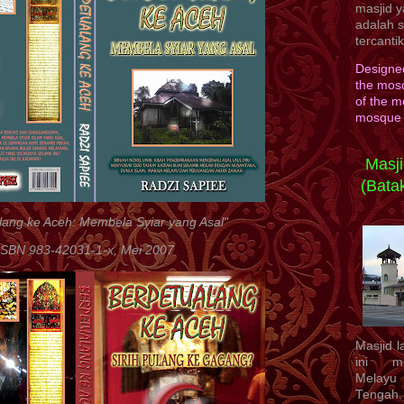
masjid y
adalah 
tercanti
Designed
the mosq
of the m
mosque 
Masji
(Bata
lang ke Aceh: Membela Syiar yang Asal"
ISBN 983-42031-1-x, Mei 2007
Masjid l
ini me
Melayu
Tengah.