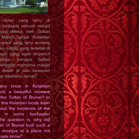
 ramai yang tahu di
n terdapat sebuah masjid
yang dibina oleh Sultan
 Malah rakyat Kelantan
 ramai yang tahu tentang
n masjid yang terletak di
mpat yang agak terpencil
oalnya, kenapa Sultan
sanggup membina masjid
u indah di satu kawasan
ak diketahui ramai?
ny know in Kelantan
xist a beautiful mosque
 the Sultan of Brunei? In
y few Kelantan locals even
out the existence of the
 in some backwater
The question is, why did
an of Brunei built such a
ul mosque at a place not
ople know?