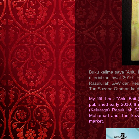
Buku kelima saya "Ahlul 
diterbitkan awal 2010. 
Rasulullah SAW dan Kes
Tun Suzana Othman ke da
My fifth book "Ahlul Bai
published early 2010. It 
(Keluarga) Rasulullah 
Mohamad and Tun Suzana
market.