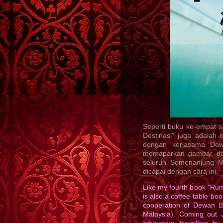
Seperti buku ke-empat 
Destinasi" juga adalah 
dengan kerjasama Dew
memaparkan gambar dan
seluruh Semenanjung Ma
dicapai dengan cara ini.
Like my fourth book "Rum
is also a coffee-table b
cooperation of Dewan B
Malaysia). Coming out J