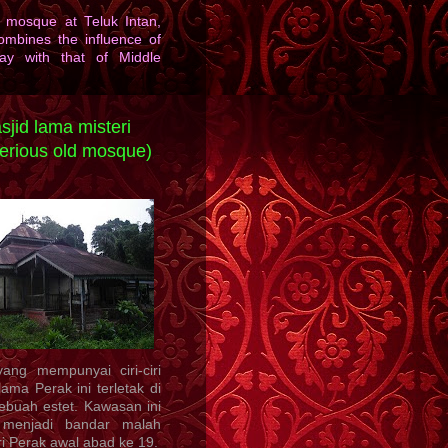
d mosque at Teluk Intan,
ombines the influence of
ay with that of Middle
sjid lama misteri
erious old mosque)
yang mempunyai ciri-ciri
ama Perak ini terletak di
ebuah estet. Kawasan ini
 menjadi bandar malah
i Perak awal abad ke 19.