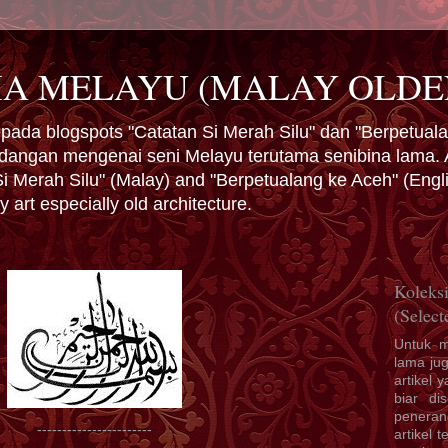
MA MELAYU (MALAY OLDE
da blogspots "Catatan Si Merah Silu" dan "Berpetuala
dangan mengenai seni Melayu terutama senibina lama. A
i Merah Silu" (Malay) and "Berpetualang ke Aceh" (English
 art especially old architecture.
Koleksi
(Select
Untuk 
lama jug
artikel 
biar di
penera
-----------------------
artikel t