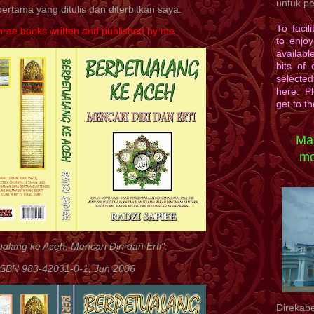
untuk per
ertama yang ditulis dan diterbitkan saya.
To facil
three books written and published by me.
to enjoy
available
bits of 
selecte
here. Pl
get to th
Ma
mo
alang ke Aceh: Mencari Diri dan Erti".
ISBN 983-42031-0-1, Jun 2006
Direkabe