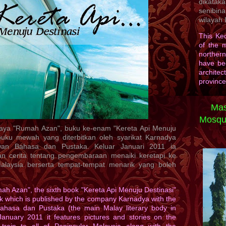
dikata
senibin
wilayah
This Ke
of the 
northern
have bee
architec
province
Mas
Mosqu
saya "Rumah Azan", buku ke-enam "Kereta Api Menuju
buku mewah yang diterbitkan oleh syarikat Karnadya
an Bahasa dan Pustaka. Keluar Januari 2011 ia
 cerita tentang pengembaraan menaiki keretapi ke
laysia berserta tempat-tempat menarik yang boleh
ah Azan", the sixth book "Kereta Api Menuju Destinasi"
ook which is published by the company Karnadya with the
ahasa dan Pustaka (the main Malay literary body in
anuary 2011 it features pictures and stories on the