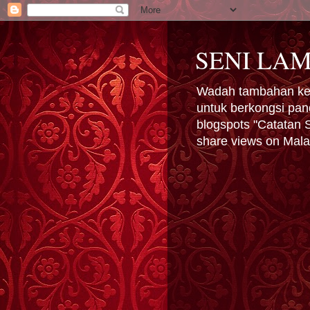
SENI LA
Wadah tambahan kepa
untuk berkongsi pan
blogspots "Catatan S
share views on Malay