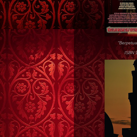
"Berpetua
ISBN 