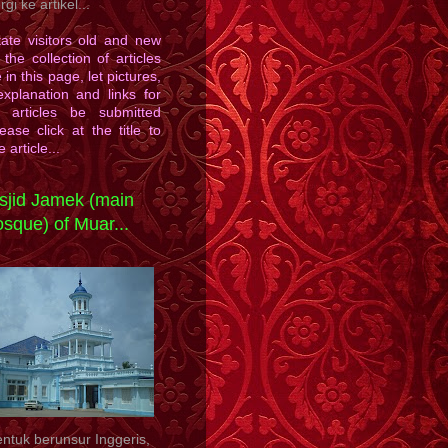
gi ke artikel...
itate visitors old and new
 the collection of articles
 in this page, let pictures,
explanation and links for
d articles be submitted
ease click at the title to
e article...
sjid Jamek (main
sque) of Muar...
ntuk berunsur Inggeris,