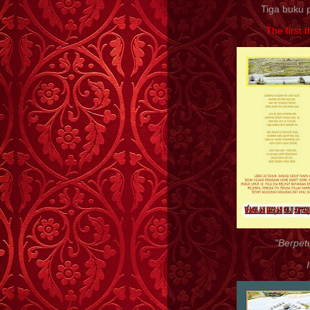
Tiga buku p
The first 
"Berpetu