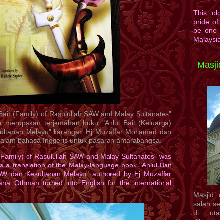
This ol
pride of
be one 
Malaysia
Masji
Bait (Family) of Rasulullah SAW and Malay Sultanates"
Ia merupakan terjemahan buku "Ahlul Bait (Keluarga)
ultanan Melayu" karangan Hj Muzaffar Mohamad dan
lam bahasa Inggeris untuk pasaran antarabangsa.
t (Family) of Rasulullah SAW and Malay Sultanates" was
is a translation of the Malay-language book "Ahlul Bait
SAW dan Kesultanan Melayu" authored by Hj Muzaffar
 Othman turned into English for the international
Masjid 
salah se
di uta