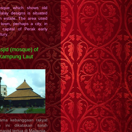
sque which shows old
alay designs is situated
an estate. The area used
town, perhaps a city, in
e capital of Perak early
tury.
sjid (mosque) of
Kampung Laut
lama kebanggaan rakyat
n ini dikatakan salah
asjid tertua di Malaysia.