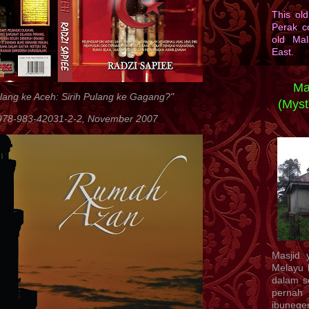
This ol
Perak c
old Mal
East.
Ma
lang ke Aceh: Sirih Pulang ke Gagang?"
(Myst
978-983-42031-2-2, November 2007
Masjid 
Melayu l
dalam s
pernah
ibuneger