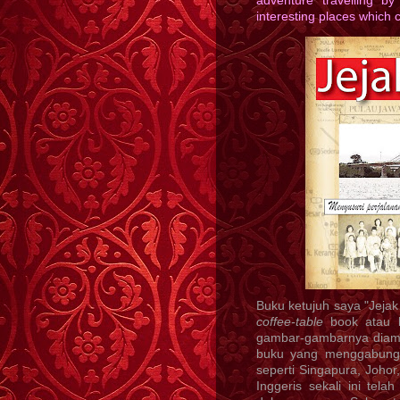
adventure travelling by
interesting places which 
Buku ketujuh saya "Jejak
coffee-table
book atau bu
gambar-gambarnya diambi
buku yang menggabungk
seperti Singapura, Joho
Inggeris sekali ini tel