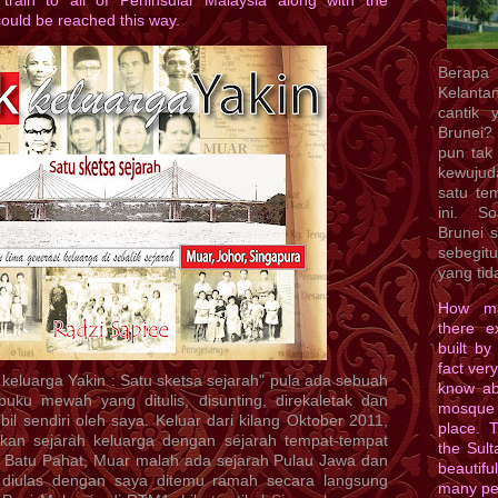
 train to all of Peninsular Malaysia along with the
could be reached this way.
Berapa
Kelanta
cantik 
Brunei?
pun tak
kewujuda
satu te
ini. S
Brunei 
sebegit
yang tid
How ma
there e
built by
fact ver
 keluarga Yakin : Satu sketsa sejarah" pula ada sebuah
know ab
ku mewah yang ditulis, disunting, direkaletak dan
mosque
l sendiri oleh saya. Keluar dari kilang Oktober 2011,
place. 
an sejarah keluarga dengan sejarah tempat-tempat
the Sult
r, Batu Pahat, Muar malah ada sejarah Pulau Jawa dan
beautif
ah diulas dengan saya ditemu ramah secara langsung
many pe